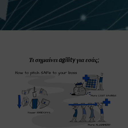
Τι σημαίνει ag
ility για
εσάς;