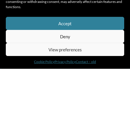
consenting or withdrawing consent, may adversely affect certain features and
functions.
Accept
Μην το χάσετε!
Deny
View preferences
Cookie Policy
Privacy Policy
Contact – old
About Amnis
Leadership Development Programs