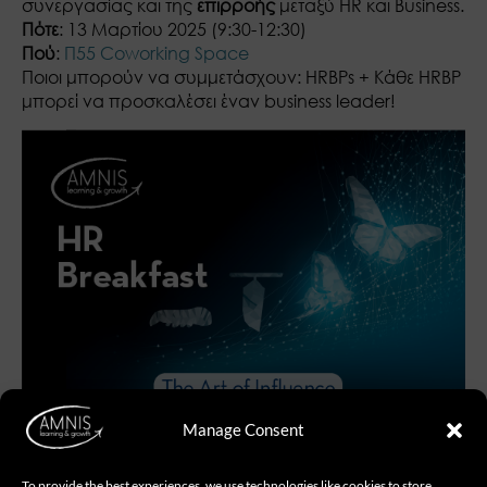
συνεργασίας και της
επιρροής
μεταξύ HR και Business.
Πότε
: 13 Μαρτίου 2025 (9:30-12:30)
Πού
:
Π55 Coworking Space
Ποιοι μπορούν να συμμετάσχουν: HRBPs + Κάθε HRBP
μπορεί να προσκαλέσει έναν business leader!
Manage Consent
To provide the best experiences, we use technologies like cookies to store