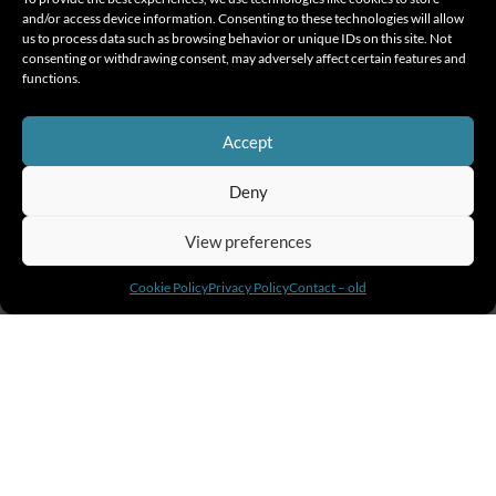
and/or access device information. Consenting to these technologies will allow
us to process data such as browsing behavior or unique IDs on this site. Not
consenting or withdrawing consent, may adversely affect certain features and
functions.
Accept
Οι θέσεις είναι περιορισμένες—
δηλώστε το
Deny
ενδιαφέρον σας
εδώ
!
View preferences
Cookie Policy
Privacy Policy
Contact – old
About Amnis