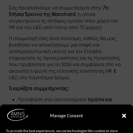
Σας προσκαλούμε να συμμετάσχετε στην
7η
Ετήσια Έρευνα της Blanchard
, η οποία
συγκεντρώνει τις απόψεις ηγετών στον χώρο του
HR και του L&D από πάνω από 70 χώρες!
Η συμμετοχή σας είναι πολύτιμη, καθώς θα μας
βοηθήσει να αποκτήσουμε μια σαφή και
αντιπροσωπευτική εικόνα για την Ελλάδα.
Μοιραστείτε τις προτεραιότητες και τις προκλήσεις
που προβλέπετε για το 2026 και συμβάλετε στο να
ακουστεί η φωνή της ελληνικής κοινότητας HR &
L&D στο παγκόσμιο δείγμα.
Τι κερδίζετε συμμετέχοντας:
Πρόσβαση στα αποτελέσματα
πρώτοι και
δωρεάν
Manage Consent
Πρόσκληση σε
ζωντανή διαδικτυακή
παρουσίαση
στις 3 Δεκεμβρίου, όπου θα
παρουσιαστούν οι παγκόσμιες τάσεις και τα
To provide the best experiences, we use technologies like cookies to store