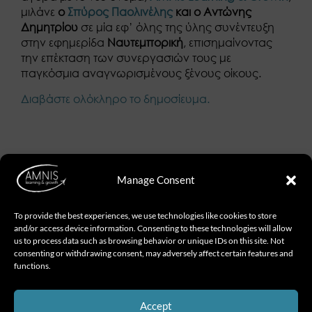
μιλάνε
ο
Σπύρος Παολινέλης
και ο Αντώνης
Δημητρίου
σε μία εφ’ όλης της ύλης συνέντευξη
στην εφημερίδα
Ναυτεμπορική
, επισημαίνοντας
την επέκταση των συνεργασιών τους με
παγκόσμια αναγνωρισμένους ξένους οίκους.
Διαβάστε ολόκληρο το δημοσίευμα.
Manage Consent
To provide the best experiences, we use technologies like cookies to store
and/or access device information. Consenting to these technologies will allow
us to process data such as browsing behavior or unique IDs on this site. Not
consenting or withdrawing consent, may adversely affect certain features and
About Amnis
functions.
Accept