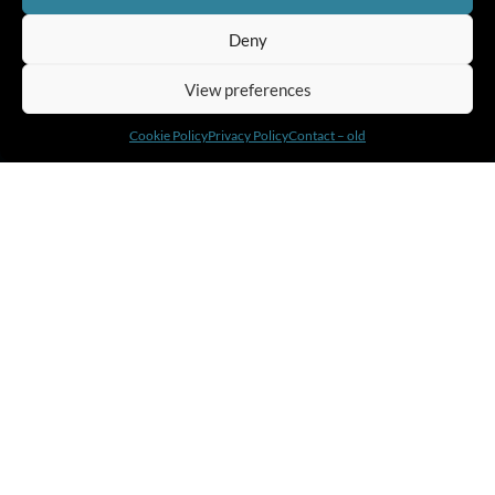
Leadership Development Programs
Deny
Executive Coaching
About Us
View preferences
Our Approach
Cookie Policy
Privacy Policy
Contact – old
Solutions
SLII® Leadership Training
Self-Leadership
Conversational Capacity®
Six Thinking Hats
DiSC®