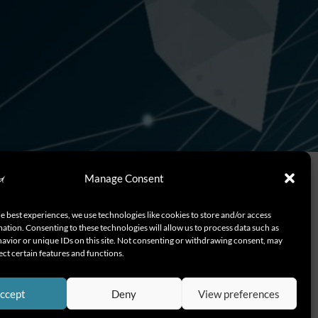
Manage Consent
e best experiences, we use technologies like cookies to store and/or access
ation. Consenting to these technologies will allow us to process data such as
 της με κορυφαίους, σε
avior or unique IDs on this site. Not consenting or withdrawing consent, may
ect certain features and functions.
στήνοντας στην ελληνική
ning & Growth, Σπύρος
μίλησαν στο Fortune Greece,
ccept
Deny
View preferences