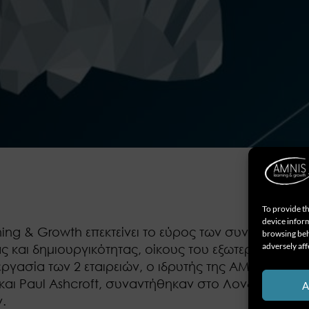
To provide th
device inform
ing & Growth επεκτείνει το εύρος των συνεργασιών
browsing beh
adversely aff
ς και δημιουργικότητας, οίκους του εξωτερικού, συ
ργασία των 2 εταιρειών, ο ιδρυτής της AMNIS Lear
s και Paul Ashcroft, συναντήθηκαν στο Λονδίνο και 
A
.