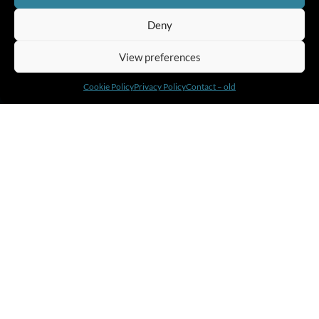
Deny
View preferences
Cookie Policy
Privacy Policy
Contact – old
About Amnis
Leadership Development Programs
Executive Coaching
About Us
Our Approach