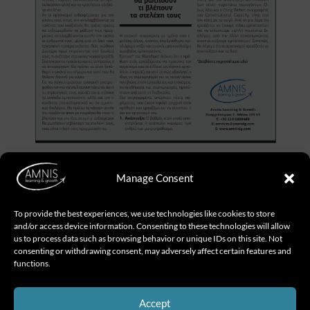
Πως νιώθουν, τι σκέφτονται και τι λένε οι άνθρωποι
Manage Consent
για τους οργανισμούς τους και το εργασιακό τους
περιβάλλον σε φίλους, γνωστούς αλλά και σε
To provide the best experiences, we use technologies like cookies to store
LinkedIn, Facebook, Instagram;
and/or access device information. Consenting to these technologies will allow
us to process data such as browsing behavior or unique IDs on this site. Not
H Αθανασία Κούτρα
, γράφει στο αφιέρωμα του HR
consenting or withdrawing consent, may adversely affect certain features and
Professional ”Employer Branding”.
functions.
Μπορείτε να διαβάσετε
εδώ
το Άρθρο!
Accept