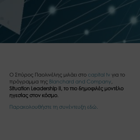
Ο Σπύρος Παολινέλης μιλάει στο
capital tv
για το
πρόγραμμα της
Blanchard and Company
,
Situation Leadership II, το πιο δημοφιλές μοντέλο
ηγεσίας στον κόσμο
.
Παρακολουθήστε τη συνέντευξη εδώ.