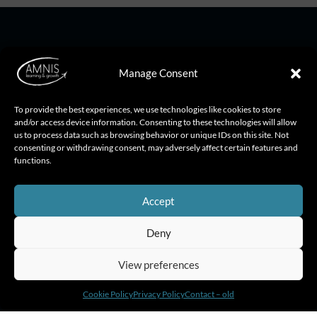
Manage Consent
About Amnis
To provide the best experiences, we use technologies like cookies to store
and/or access device information. Consenting to these technologies will allow
us to process data such as browsing behavior or unique IDs on this site. Not
Leadership Development Programs
consenting or withdrawing consent, may adversely affect certain features and
functions.
Executive Coaching
About Us
Accept
Our Approach
Deny
View preferences
Solutions
Cookie Policy
Privacy Policy
Contact – old