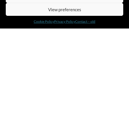
View preferences
Cookie Policy
Privacy Policy
Contact – old
About Amnis
Leadership Development Programs
Executive Coaching
About Us
Our Approach
Solutions