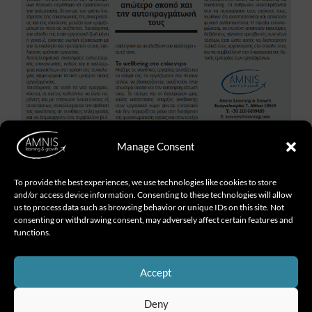
Manage Consent
Χτίζοντας τη θετική εμπειρία των εργαζομένων:
Τάσεις-Προκλήσεις-Λύσεις
To provide the best experiences, we use technologies like cookies to store
H
Δήμητρα Βασιλείου
, γράφει στο αφιέρωμα του
and/or access device information. Consenting to these technologies will allow
HR Professional ”Employee Experience”.
us to process data such as browsing behavior or unique IDs on this site. Not
consenting or withdrawing consent, may adversely affect certain features and
Μπορείτε να διαβάσετε
εδώ
το Άρθρο!
functions.
Accept
Deny